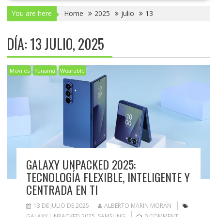
You are here
Home
2025
julio
13
DÍA:
13 JULIO, 2025
Móviles
Panamá
Wearable
GALAXY UNPACKED 2025:
TECNOLOGÍA FLEXIBLE, INTELIGENTE Y
CENTRADA EN TI
13 DE JULIO DE 2025
ALBERTO MARIN MORAN
GALAXY UNPACKED 2025
,
SAMSUNG
0 COMMENT