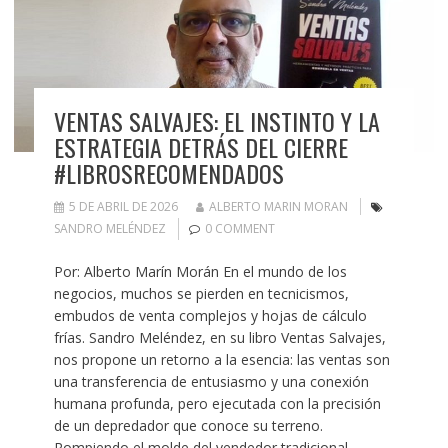
VENTAS SALVAJES: EL INSTINTO Y LA
ESTRATEGIA DETRÁS DEL CIERRE
#LIBROSRECOMENDADOS
5 DE ABRIL DE 2026
ALBERTO MARIN MORAN
SANDRO MELÉNDEZ
0 COMMENT
Por: Alberto Marín Morán En el mundo de los
negocios, muchos se pierden en tecnicismos,
embudos de venta complejos y hojas de cálculo
frías. Sandro Meléndez, en su libro Ventas Salvajes,
nos propone un retorno a la esencia: las ventas son
una transferencia de entusiasmo y una conexión
humana profunda, pero ejecutada con la precisión
de un depredador que conoce su terreno.
Rompiendo el molde del vendedor tradicional