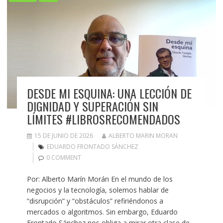
DESDE MI ESQUINA: UNA LECCIÓN DE
DIGNIDAD Y SUPERACIÓN SIN
LÍMITES #LIBROSRECOMENDADOS
15 DE JUNIO DE 2026
ALBERTO MARIN MORAN
EDUARDO FRONTADO SÁNCHEZ
0 COMMENT
Por: Alberto Marín Morán En el mundo de los
negocios y la tecnología, solemos hablar de
“disrupción” y “obstáculos” refiriéndonos a
mercados o algoritmos. Sin embargo, Eduardo
Frontado Sánchez nos obliga a mirar otra clase de