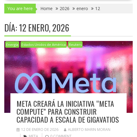
You are here
Home
2026
enero
12
DÍA:
12 ENERO, 2026
Energía
Estados Unidos de América
Reuters
META CREARÁ LA INICIATIVA “META
COMPUTE” PARA CONSTRUIR
CAPACIDAD A ESCALA DE GIGAVATIOS
12 DE ENERO DE 2026
ALBERTO MARIN MORAN
META
0 COMMENT