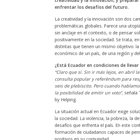
creatividad y la innovación, y prepara
enfrentar los desafíos del futuro.
La creatividad y la innovación son dos ca
problemáticas globales. Parece una utopía,
sin anclaje en el contexto, o de pensar s
positivamente en la sociedad. Se trata, en
distintas que tienen un mismo objetivo: la 
económico de un país, de una región y de
¿Está Ecuador en condiciones de llevar
“Claro que sí. Sin ir más lejos, en abril 
consulta popular y referéndum para resp
seis de plebiscito. Pero cuando hablamo
la posibilidad de emitir un voto”,
señala
by Helping.
La situación actual en Ecuador exige solu
la sociedad. La violencia, la pobreza, la d
desafíos que enfrenta el país. En este co
formación de ciudadanos capaces de pens
positivos en su comunidad.