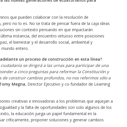
r a las nuevas generaciones de ecuatorianos para
minos que pueden colaborar con la resolución de
 pero no lo es. No se trata de pensar fuera de la caja ideas
oluciones sin contexto pensando en que impactarán
 última instancia, del encuentro virtuoso entre posiciones
paz, el bienestar y el desarrollo social, ambiental y
l mundo entero.
 adelante un proceso de construcción en esta línea?
la ciudadanía se dirigirá a las urnas para participar de una
onder a cinco preguntas para reformar la Constitución y
s de construir cambios profundos, no nos referimos sólo a
Tomy Megna
, Director Ejecutivo y co-fundador de Learning
ciones creativas e innovadoras a los problemas que aquejan a
esigualdad y la falta de oportunidades son solo algunos de los
ntexto, la educación juega un papel fundamental en la
ar críticamente, proponer soluciones y generar cambios