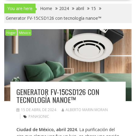
You are here
Home
2024
abril
15
Generator FV-15CSD126 con tecnología nanoe™
Hogar
México
GENERATOR FV-15CSD126 CON
TECNOLOGÍA NANOE™
15 DE ABRIL DE 2024
ALBERTO MARIN MORAN
PANASONIC
Ciudad de México, abril 2024.
La purificación del