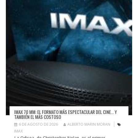
IMAX 70 MM: EL FORMATO MÁS ESPECTACULAR DEL CINE… Y
TAMBIÉN EL MÁS COSTOSO
6 DE AGOSTO DE 2026
ALBERTO MARIN MORAN
IMAX
La Odisea, de Christopher Nolan, es el primer