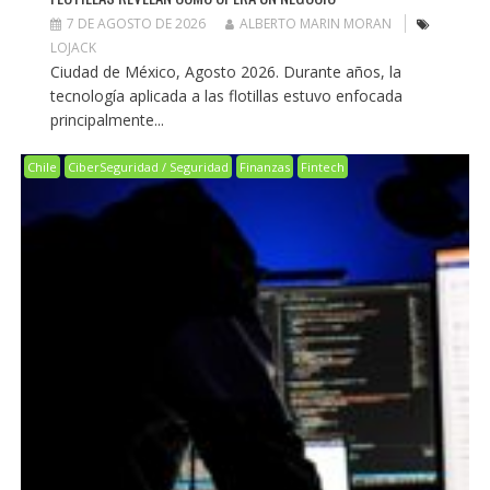
7 DE AGOSTO DE 2026
ALBERTO MARIN MORAN
LOJACK
Ciudad de México, Agosto 2026. Durante años, la
tecnología aplicada a las flotillas estuvo enfocada
principalmente...
Chile
CiberSeguridad / Seguridad
Finanzas
Fintech