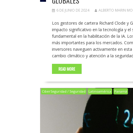
GLOBALES
6 DE JUNIO DE 2024
ALBERTO MARIN M
Los gestores de cartera Richard Clode y G
impacto significativo en la tecnología y e
fundamental en la habilitación de la IA. L
más importantes para los mercados. Como
inversores naveguen activamente en esta nu
cambio climático y atención a la segurida
READ MORE
CiberSeguridad / Seguridad
Latinoamérica
Panamá