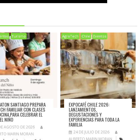
entos
Turismo
AgroTech
Chile
Eventos
ATON SANTIAGO PREPARA
EXPOCAFÉ CHILE 2026:
CH FAMILIAR CON CLASES
LANZAMIENTOS,
OCINA PARA CELEBRAR EL
DEGUSTACIONES Y
EL NIÑO
EXPERIENCIAS PARA TODA LA
FAMILIA
DE AGOSTO DE 2026
24 DE JULIO DE 2026
RTO MARIN MORAN
ALBERTO MARIN MORAN