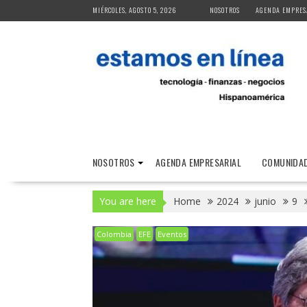
Skip
MIÉRCOLES, AGOSTO 5, 2026
NOSOTROS
AGENDA EMPRES
to
content
NOSOTROS
AGENDA EMPRESARIAL
COMUNIDAD
You are here
Home
2024
junio
9
Colombia
EFE
Eventos