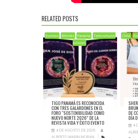
RELATED POSTS
Eventos
Móviles
Panamá
Telecomunic
Chile
Ev
aciones
TIGO PANAMÁ ES RECONOCIDA
SHER
CON TRES GALARDONES EN EL
BRUN
FORO “SOSTENIBILIDAD COMO
DE C
NUEVO NORTE 2026” DE LA
DÍA D
REVISTA VIDA Y ÉXITO EVENTO
4 
4 DE AGOSTO DE 2026
ALBE
ALBERTO MARIN MORAN