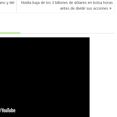
no y del
Nvidia baja de los 3 billones de dólares en bolsa horas
antes de dividir sus acciones