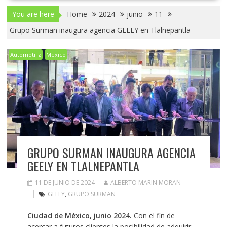
You are here
Home
2024
junio
11
Grupo Surman inaugura agencia GEELY en Tlalnepantla
Automotriz
México
GRUPO SURMAN INAUGURA AGENCIA
GEELY EN TLALNEPANTLA
11 DE JUNIO DE 2024
ALBERTO MARIN MORAN
GEELY
,
GRUPO SURMAN
Ciudad de México, junio 2024.
Con el fin de
acercar a futuros clientes la posibilidad de adquirir