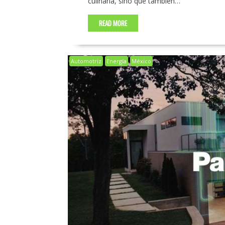
culinaria, sino que también…
READ MORE
Automotriz
Energía
México