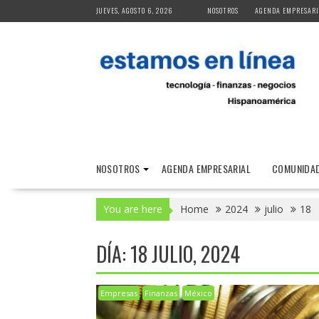
Skip
JUEVES, AGOSTO 6, 2026
NOSOTROS
AGENDA EMPRESARI
to
content
NOSOTROS
AGENDA EMPRESARIAL
COMUNIDAD
You are here
Home
2024
julio
18
DÍA:
18 JULIO, 2024
Empresas
Finanzas
México