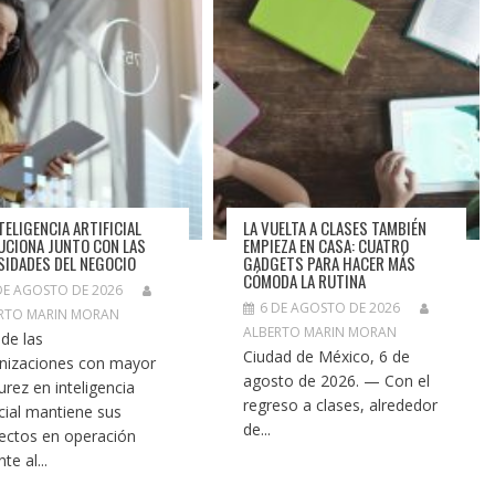
TELIGENCIA ARTIFICIAL
LA VUELTA A CLASES TAMBIÉN
UCIONA JUNTO CON LAS
EMPIEZA EN CASA: CUATRO
SIDADES DEL NEGOCIO
GADGETS PARA HACER MÁS
CÓMODA LA RUTINA
DE AGOSTO DE 2026
6 DE AGOSTO DE 2026
RTO MARIN MORAN
ALBERTO MARIN MORAN
de las
Ciudad de México, 6 de
nizaciones con mayor
agosto de 2026. — Con el
rez en inteligencia
regreso a clases, alrededor
icial mantiene sus
de...
ectos en operación
te al...