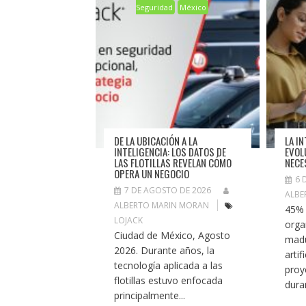
Seguridad
México
DE LA UBICACIÓN A LA
LA IN
INTELIGENCIA: LOS DATOS DE
EVOL
LAS FLOTILLAS REVELAN CÓMO
NECE
OPERA UN NEGOCIO
6 
7 DE AGOSTO DE 2026
ALBE
ALBERTO MARIN MORAN
45% 
LOJACK
orga
Ciudad de México, Agosto
madu
2026. Durante años, la
artif
tecnología aplicada a las
proy
flotillas estuvo enfocada
duran
principalmente...