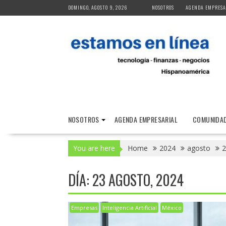
Skip
DOMINGO, AGOSTO 9, 2026
NOSOTROS
AGENDA EMPRESA
to
content
NOSOTROS
AGENDA EMPRESARIAL
COMUNIDAD
You are here
Home
2024
agosto
2
DÍA:
23 AGOSTO, 2024
Empresas
Inteligencia Artificial
México