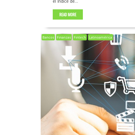
el Índice de…
READ MORE
Bancos
Finanzas
Fintech
Latinoamérica