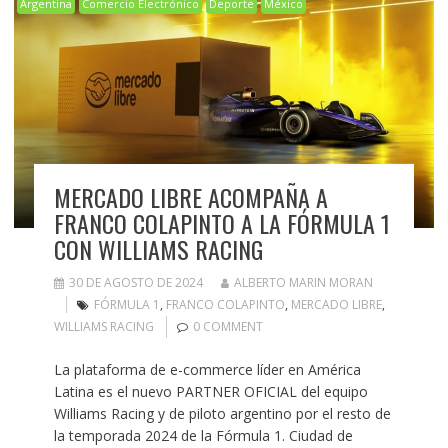
Argentina
Comercio Electrónico
Deporte
México
MERCADO LIBRE ACOMPAÑA A
FRANCO COLAPINTO A LA FÓRMULA 1
CON WILLIAMS RACING
30 DE AGOSTO DE 2024
ALBERTO MARIN MORAN
FÓRMULA 1
,
FRANCO COLAPINTO
,
MERCADO LIBRE
,
WILLIAMS RACING
0 COMMENT
La plataforma de e-commerce líder en América
Latina es el nuevo PARTNER OFICIAL del equipo
Williams Racing y de piloto argentino por el resto de
la temporada 2024 de la Fórmula 1. Ciudad de