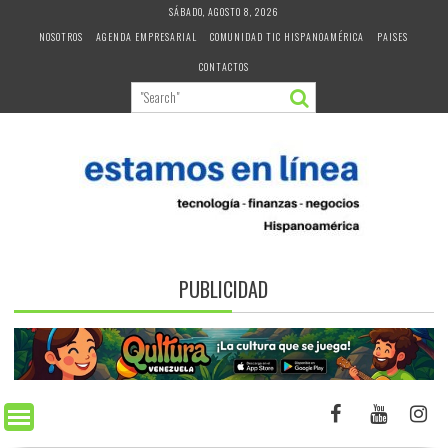
Skip
SÁBADO, AGOSTO 8, 2026
to
NOSOTROS
AGENDA EMPRESARIAL
COMUNIDAD TIC HISPANOAMÉRICA
PAISES
content
CONTACTOS
PUBLICIDAD