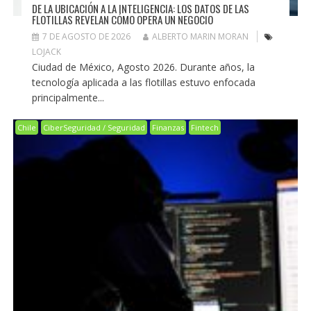
DE LA UBICACIÓN A LA INTELIGENCIA: LOS DATOS DE LAS
FLOTILLAS REVELAN CÓMO OPERA UN NEGOCIO
7 DE AGOSTO DE 2026
ALBERTO MARIN MORAN
LOJACK
Ciudad de México, Agosto 2026. Durante años, la
tecnología aplicada a las flotillas estuvo enfocada
principalmente...
Chile
CiberSeguridad / Seguridad
Finanzas
Fintech