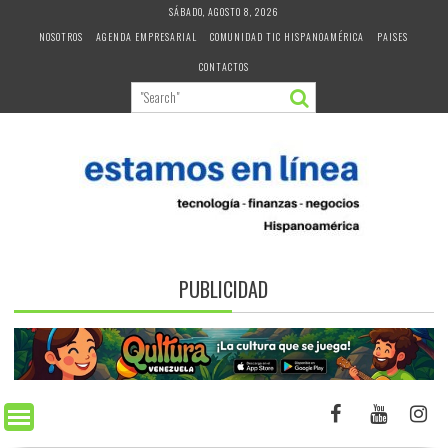
Skip
SÁBADO, AGOSTO 8, 2026
to
NOSOTROS
AGENDA EMPRESARIAL
COMUNIDAD TIC HISPANOAMÉRICA
PAISES
content
CONTACTOS
PUBLICIDAD