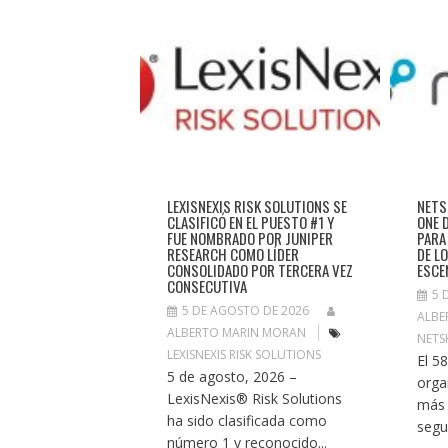
LEXISNEXIS RISK SOLUTIONS SE
NETS
CLASIFICÓ EN EL PUESTO #1 Y
ONE 
FUE NOMBRADO POR JUNIPER
PARA
RESEARCH COMO LÍDER
DE L
CONSOLIDADO POR TERCERA VEZ
ESCE
CONSECUTIVA
5 
5 DE AGOSTO DE 2026
ALBE
ALBERTO MARIN MORAN
NETS
LEXISNEXIS RISK SOLUTIONS
El 5
5 de agosto, 2026 –
orga
LexisNexis® Risk Solutions
más 
ha sido clasificada como
segu
número 1 y reconocido...