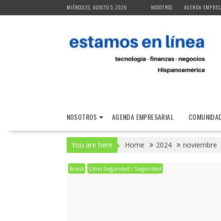
Skip
MIÉRCOLES, AGOSTO 5, 2026
NOSOTROS
AGENDA EMPRES
to
content
NOSOTROS
AGENDA EMPRESARIAL
COMUNIDAD
You are here
Home
2024
noviembre
Brasil
CiberSeguridad / Seguridad