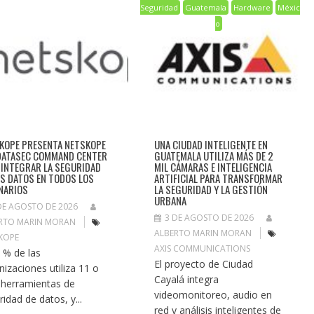
Seguridad
Guatemala
Hardware
Méxic
o
KOPE PRESENTA NETSKOPE
UNA CIUDAD INTELIGENTE EN
DATASEC COMMAND CENTER
GUATEMALA UTILIZA MÁS DE 2
 INTEGRAR LA SEGURIDAD
MIL CÁMARAS E INTELIGENCIA
OS DATOS EN TODOS LOS
ARTIFICIAL PARA TRANSFORMAR
NARIOS
LA SEGURIDAD Y LA GESTIÓN
URBANA
DE AGOSTO DE 2026
3 DE AGOSTO DE 2026
RTO MARIN MORAN
ALBERTO MARIN MORAN
KOPE
AXIS COMMUNICATIONS
8 % de las
El proyecto de Ciudad
nizaciones utiliza 11 o
Cayalá integra
herramientas de
videomonitoreo, audio en
ridad de datos, y...
red y análisis inteligentes de