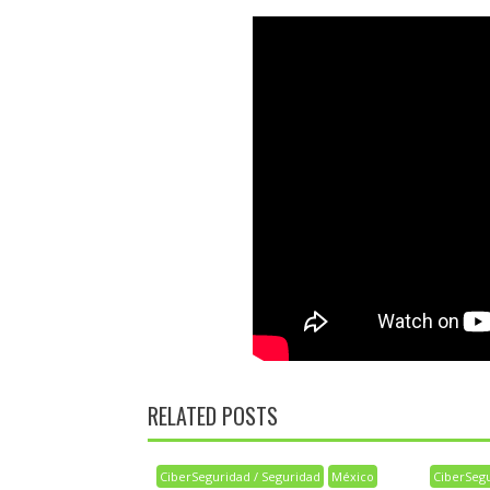
RELATED POSTS
CiberSeguridad / Seguridad
México
CiberSegu