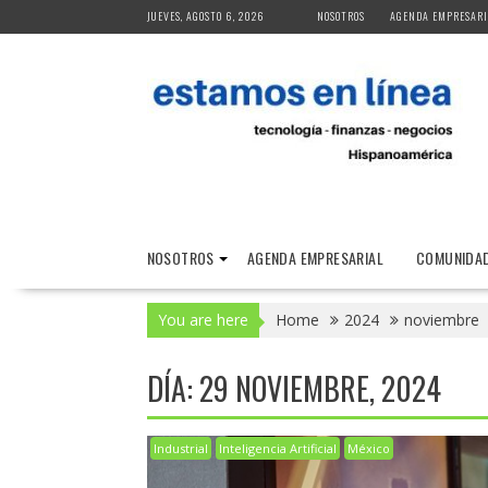
Skip
JUEVES, AGOSTO 6, 2026
NOSOTROS
AGENDA EMPRESARI
to
content
NOSOTROS
AGENDA EMPRESARIAL
COMUNIDAD
You are here
Home
2024
noviembre
DÍA:
29 NOVIEMBRE, 2024
Industrial
Inteligencia Artificial
México