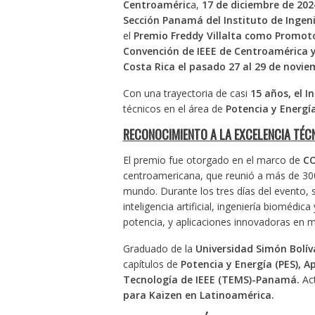
Centroaméric
a,
17 de diciembre de 20
Sección Panamá del Instituto de Ingenie
el
Premio Freddy Villalta como Promoto
Convención de IEEE de Centroamérica 
Costa Rica el pasado 27 al 29 de novie
Con una trayectoria de casi
15 años, el I
técnicos en el área de
Potencia y Energía
RECONOCIMIENTO A LA EXCELENCIA TÉC
El premio fue otorgado en el marco de
CO
centroamericana, que reunió a más de 300 
mundo. Durante los tres días del evento,
inteligencia artificial, ingeniería biomédi
potencia, y aplicaciones innovadoras en me
Graduado de la
Universidad Simón Bolív
capítulos de
Potencia y Energía (PES), Ap
Tecnología de IEEE (TEMS)-Panamá.
Ac
para Kaizen en Latinoamérica.