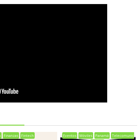
a
Finanzas
Fintech
Eventos
Móviles
Panamá
Telecomunic