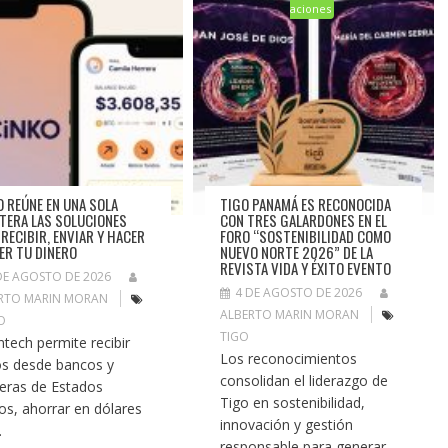
aciones
O REÚNE EN UNA SOLA
TIGO PANAMÁ ES RECONOCIDA
ETERA LAS SOLUCIONES
CON TRES GALARDONES EN EL
 RECIBIR, ENVIAR Y HACER
FORO “SOSTENIBILIDAD COMO
ER TU DINERO
NUEVO NORTE 2026” DE LA
REVISTA VIDA Y ÉXITO EVENTO
DE AGOSTO DE 2026
4 DE AGOSTO DE 2026
RTO MARIN MORAN
ALBERTO MARIN MORAN
O
TIGO
intech permite recibir
Los reconocimientos
s desde bancos y
consolidan el liderazgo de
eteras de Estados
Tigo en sostenibilidad,
os, ahorrar en dólares
innovación y gestión
.
responsable para generar