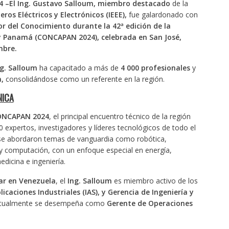
24 –El Ing. Gustavo Salloum, miembro destacado
de la
ros Eléctricos y Electrónicos (IEEE),
fue galardonado con
r del Conocimiento durante la 42ª edición de la
y Panamá (CONCAPAN 2024), celebrada en San José,
mbre.
ng. Salloum
ha capacitado a más de
4 000 profesionales
y
,
consolidándose como un referente en la región.
NICA
NCAPAN 2024
, el principal encuentro técnico de la región
expertos, investigadores y líderes tecnológicos de todo el
 se abordaron temas de vanguardia como robótica,
ca y computación, con un enfoque especial en energía,
dicina e ingeniería.
ar en Venezuela
, el
Ing. Salloum
es miembro activo de los
licaciones Industriales (IAS), y Gerencia de Ingeniería y
tualmente se desempeña como
Gerente de Operaciones