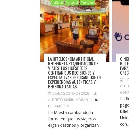
Artificial
Panamá
Turismo
LA INTELIGENCIA ARTIFICIAL
CINK
REDEFINE LA PLANIFICACIÓN DE
BILL
VIAJES: LOS HUÉSPEDES
PARA
CENTRAN SUS DECISIONES Y
CREC
EXPECTATIVAS ENFOCÁNDOSE EN
4 
EXPERIENCIAS AUTÉNTICAS Y
PERSONALIZADAS
ALBE
CINK
5 DE AGOSTO DE 2026
La f
ALBERTO MARIN MORAN
pago
DECAMERON
bill
La IA está cambiando la
Unid
forma en que los viajeros
con..
eligen destinos y organizan