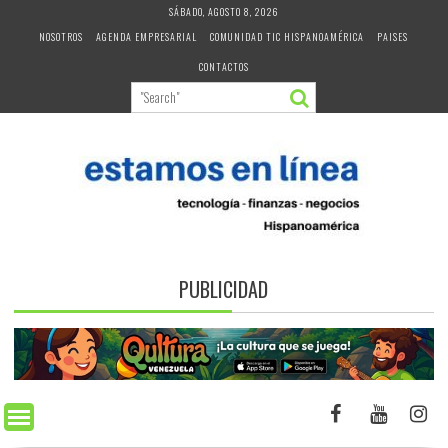
Skip
SÁBADO, AGOSTO 8, 2026
to
NOSOTROS
AGENDA EMPRESARIAL
COMUNIDAD TIC HISPANOAMÉRICA
PAISES
content
CONTACTOS
PUBLICIDAD