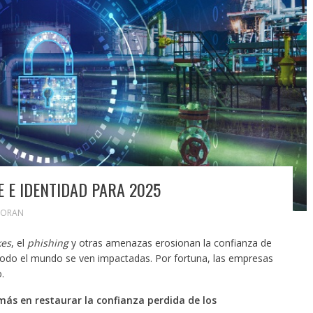
 E IDENTIDAD PARA 2025
MORAN
kes
, el
phishing
y otras amenazas erosionan la confianza de
todo el mundo se ven impactadas. Por fortuna, las empresas
.
más en restaurar la confianza perdida de los