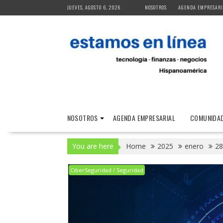
Skip
JUEVES, AGOSTO 6, 2026
NOSOTROS
AGENDA EMPRESARI
to
content
NOSOTROS
AGENDA EMPRESARIAL
COMUNIDAD
You are here
Home
2025
enero
28
CiberSeguridad / Seguridad