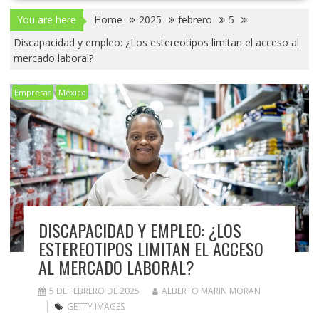
You are here
Home
2025
febrero
5
Discapacidad y empleo: ¿Los estereotipos limitan el acceso al
mercado laboral?
Empresas
México
DISCAPACIDAD Y EMPLEO: ¿LOS
ESTEREOTIPOS LIMITAN EL ACCESO
AL MERCADO LABORAL?
5 DE FEBRERO DE 2025
ALBERTO MARIN MORAN
GETTY IMAGES