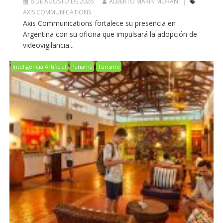
6 DE AGOSTO DE 2026
ALBERTO MARIN MORAN
AXIS COMMUNICATIONS
Axis Communications fortalece su presencia en
Argentina con su oficina que impulsará la adopción de
videovigilancia...
Inteligencia Artificial
Panamá
Turismo