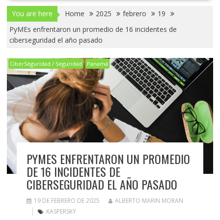
You are here
Home
2025
febrero
19
PyMEs enfrentaron un promedio de 16 incidentes de
ciberseguridad el año pasado
CiberSeguridad / Seguridad
Panamá
PYMES ENFRENTARON UN PROMEDIO
DE 16 INCIDENTES DE
CIBERSEGURIDAD EL AÑO PASADO
19 DE FEBRERO DE 2025
ALBERTO MARIN MORAN
KASPERSKY