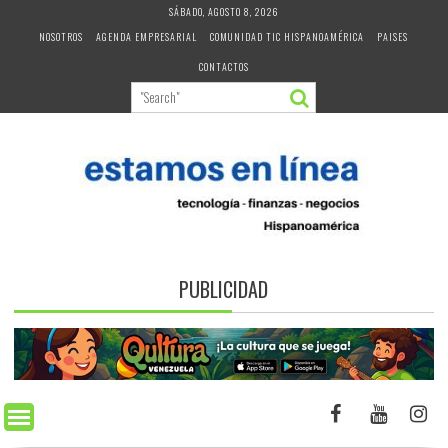
Skip
SÁBADO, AGOSTO 8, 2026
to
NOSOTROS
AGENDA EMPRESARIAL
COMUNIDAD TIC HISPANOAMÉRICA
PAISES
content
CONTACTOS
PUBLICIDAD