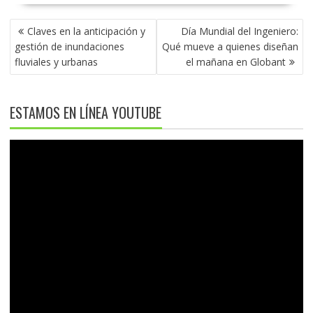
NAVEGACIÓN
Claves en la anticipación y
Día Mundial del Ingeniero:
DE
gestión de inundaciones
Qué mueve a quienes diseñan
ENTRADAS
fluviales y urbanas
el mañana en Globant
ESTAMOS EN LÍNEA YOUTUBE