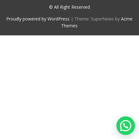
© All Right Reserved
Proudly powered by WordPress
|
Theme: SuperNews by
Acme
Themes