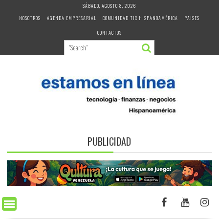
Skip
SÁBADO, AGOSTO 8, 2026
to
NOSOTROS
AGENDA EMPRESARIAL
COMUNIDAD TIC HISPANOAMÉRICA
PAISES
content
CONTACTOS
PUBLICIDAD