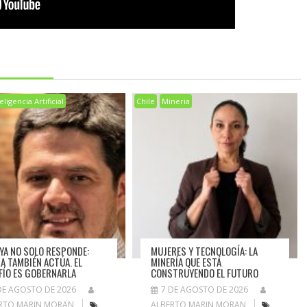
eligencia Artificial
Chile
Mineria
A YA NO SOLO RESPONDE:
MUJERES Y TECNOLOGÍA: LA
A TAMBIÉN ACTÚA. EL
MINERÍA QUE ESTÁ
FÍO ES GOBERNARLA
CONSTRUYENDO EL FUTURO
DE AGOSTO DE 2026
7 DE AGOSTO DE 2026
RTO MARIN MORAN
ALBERTO MARIN MORAN