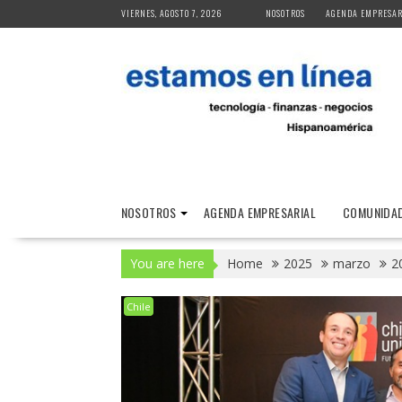
Skip
VIERNES, AGOSTO 7, 2026
NOSOTROS
AGENDA EMPRESAR
to
content
NOSOTROS
AGENDA EMPRESARIAL
COMUNIDAD
You are here
Home
2025
marzo
2
Chile