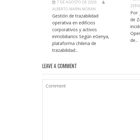
7 DE AGOSTO DE 2026
ZERV
ALBERTO MARIN MORAN
Por:
Gestión de trazabilidad
de Z
operativa en edificios
inci
corporativos y activos
Open
inmobiliarios Según eGenya,
de...
plataforma chilena de
trazabilidad...
LEAVE A COMMENT