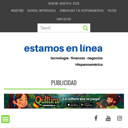
Skip
SÁBADO, AGOSTO 8, 2026
to
NOSOTROS
AGENDA EMPRESARIAL
COMUNIDAD TIC HISPANOAMÉRICA
PAISES
content
CONTACTOS
PUBLICIDAD