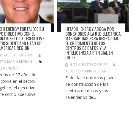
CHI ENERGY FORTALECE SU
HITACHI ENERGY ABOGA POR
PO DIRECTIVO CON EL
CONEXIONES A LA RED ELÉCTRICA
RAMIENTO DEL EXECUTIVE
MÁS RÁPIDAS PARA RESPALDAR
 PRESIDENT AND HEAD OF
EL CRECIMIENTO DE LOS
AMERICAS REGION
CENTROS DE DATOS Y LA
INTELIGENCIA ARTIFICIAL EN
DE AGOSTO DE 2026
CHILE
RTO MARIN MORAN
4 DE AGOSTO DE 2026
CHI ENERGY
ALBERTO MARIN MORAN
más de 27 años de
El desfase entre los plazos
ectoria en el sector
de construcción de los
gético, el ejecutivo
centros de datos y los
e como Executive...
calendarios de...