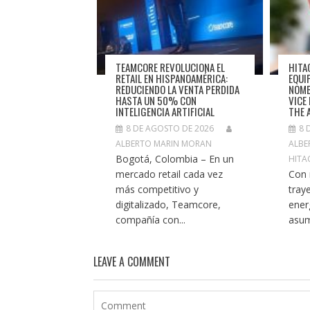
TEAMCORE REVOLUCIONA EL
HITA
RETAIL EN HISPANOAMÉRICA:
EQUI
REDUCIENDO LA VENTA PERDIDA
NOMB
HASTA UN 50% CON
VICE
INTELIGENCIA ARTIFICIAL
THE 
8 DE AGOSTO DE 2026
8 
ALBERTO MARIN MORAN
ALBE
Bogotá, Colombia – En un
HITA
mercado retail cada vez
Con 
más competitivo y
tray
digitalizado, Teamcore,
ener
compañía con...
asum
LEAVE A COMMENT