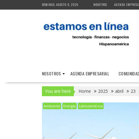
Skip
DOMINGO, AGOSTO 9, 2026
NOSOTROS
AGENDA EMPRESA
to
content
NOSOTROS
AGENDA EMPRESARIAL
COMUNIDAD
You are here
Home
2025
abril
23
Ambiente
Energía
Latinoamérica