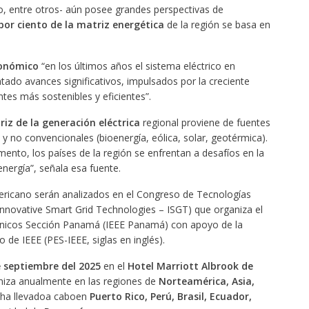
o, entre otros- aún posee grandes perspectivas de
por ciento de la matriz energética
de la región se basa en
onómico
“en los últimos años el sistema eléctrico en
ado avances significativos, impulsados por la creciente
es más sostenibles y eficientes”.
riz de la generación eléctrica
regional proviene de fuentes
 y no convencionales (bioenergía, eólica, solar, geotérmica).
nto, los países de la región se enfrentan a desafíos en la
energía”, señala esa fuente.
mericano serán analizados en el Congreso de Tecnologías
Innovative Smart Grid Technologies – ISGT) que organiza el
trónicos Sección Panamá (IEEE Panamá) con apoyo de la
 de IEEE (PES-IEEE, siglas en inglés).
e septiembre del 2025
en el
Hotel Marriott Albrook de
niza anualmente en las regiones de
Norteamérica, Asia,
 ha llevadoa caboen
Puerto Rico, Perú, Brasil, Ecuador,