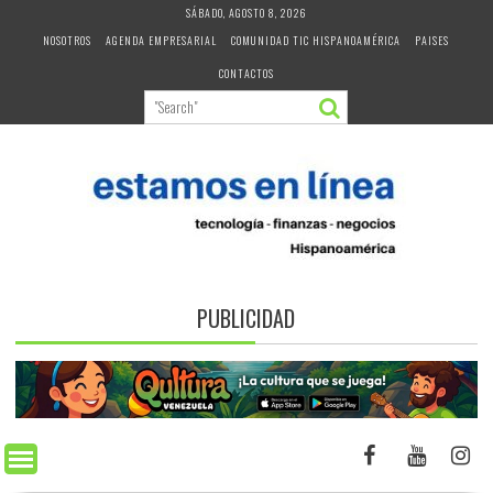
Skip
SÁBADO, AGOSTO 8, 2026
to
NOSOTROS
AGENDA EMPRESARIAL
COMUNIDAD TIC HISPANOAMÉRICA
PAISES
content
CONTACTOS
PUBLICIDAD