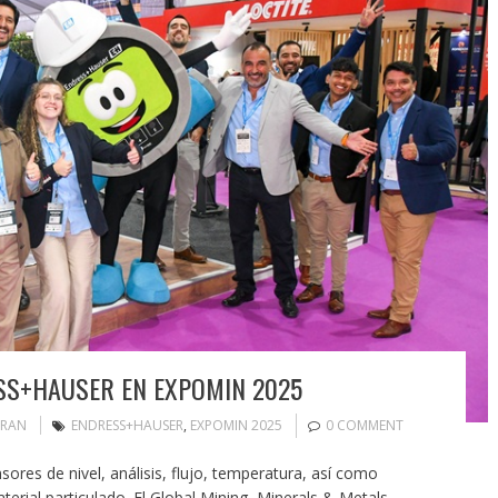
SS+HAUSER EN EXPOMIN 2025
ORAN
ENDRESS+HAUSER
,
EXPOMIN 2025
0 COMMENT
res de nivel, análisis, flujo, temperatura, así como
erial particulado. El Global Mining, Minerals & Metals