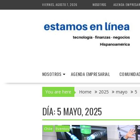
Skip
VIERNES, AGOSTO 7, 2026
NOSOTROS
AGENDA EMPRESAR
to
content
NOSOTROS
AGENDA EMPRESARIAL
COMUNIDAD
You are here
Home
2025
mayo
5
DÍA:
5 MAYO, 2025
Chile
Eventos