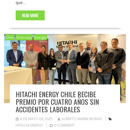
que…
READ MORE
Chile
Empresas
Energía
HITACHI ENERGY CHILE RECIBE
PREMIO POR CUATRO AÑOS SIN
ACCIDENTES LABORALES
8 DE MAYO DE 2025
ALBERTO MARIN MORAN
HITACHI ENERGY
0 COMMENT