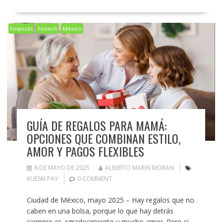
Finanzas
Fintech
México
GUÍA DE REGALOS PARA MAMÁ:
OPCIONES QUE COMBINAN ESTILO,
AMOR Y PAGOS FLEXIBLES
8 DE MAYO DE 2025
ALBERTO MARIN MORAN
KUESKI PAY
0 COMMENT
Ciudad de México, mayo 2025 – Hay regalos que no
caben en una bolsa, porque lo que hay detrás
siempre es agradecimiento y mucho amor. Pero si