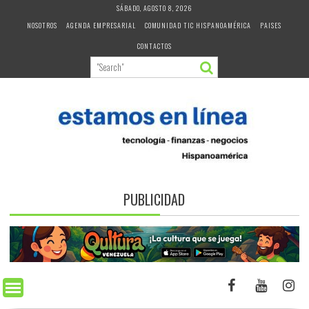
Skip
SÁBADO, AGOSTO 8, 2026
to
NOSOTROS
AGENDA EMPRESARIAL
COMUNIDAD TIC HISPANOAMÉRICA
PAISES
content
CONTACTOS
PUBLICIDAD