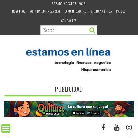
Skip
SÁBADO, AGOSTO 8, 2026
to
NOSOTROS
AGENDA EMPRESARIAL
COMUNIDAD TIC HISPANOAMÉRICA
PAISES
content
CONTACTOS
PUBLICIDAD