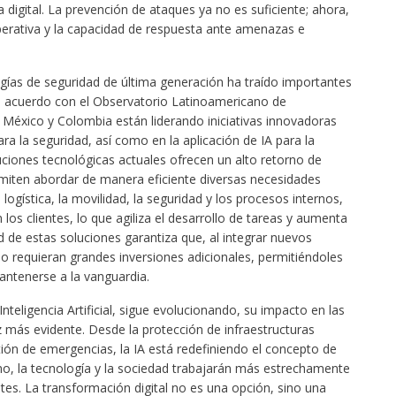
a digital. La prevención de ataques ya no es suficiente; ahora,
operativa y la capacidad de respuesta ante amenazas e
gías de seguridad de última generación ha traído importantes
e acuerdo con el Observatorio Latinoamericano de
 México y Colombia están liderando iniciativas innovadoras
ara la seguridad, así como en la aplicación de IA para la
uciones tecnológicas actuales ofrecen un alto retorno de
rmiten abordar de manera eficiente diversas necesidades
ogística, la movilidad, la seguridad y los procesos internos,
os clientes, lo que agiliza el desarrollo de tareas y aumenta
ad de estas soluciones garantiza que, al integrar nuevos
no requieran grandes inversiones adicionales, permitiéndoles
ntenerse a la vanguardia.
nteligencia Artificial, sigue evolucionando, su impacto en las
 más evidente. Desde la protección de infraestructuras
stión de emergencias, la IA está redefiniendo el concepto de
cano, la tecnología y la sociedad trabajarán más estrechamente
tes. La transformación digital no es una opción, sino una