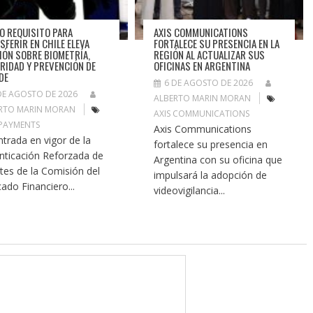
O REQUISITO PARA
AXIS COMMUNICATIONS
SFERIR EN CHILE ELEVA
FORTALECE SU PRESENCIA EN LA
IÓN SOBRE BIOMETRÍA,
REGIÓN AL ACTUALIZAR SUS
RIDAD Y PREVENCIÓN DE
OFICINAS EN ARGENTINA
DE
6 DE AGOSTO DE 2026
DE AGOSTO DE 2026
ALBERTO MARIN MORAN
RTO MARIN MORAN
AXIS COMMUNICATIONS
 PAYMENTS
Axis Communications
ntrada en vigor de la
fortalece su presencia en
nticación Reforzada de
Argentina con su oficina que
ntes de la Comisión del
impulsará la adopción de
ado Financiero...
videovigilancia...