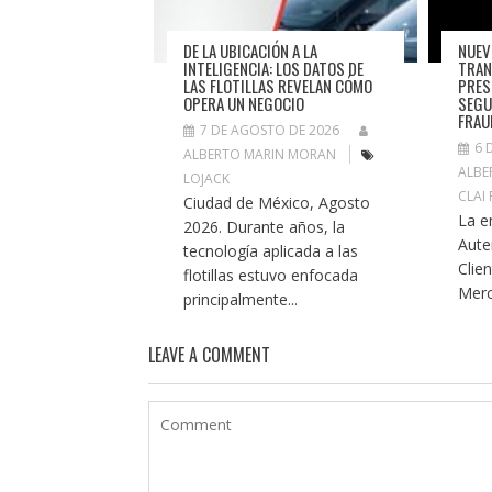
DE LA UBICACIÓN A LA
NUEV
INTELIGENCIA: LOS DATOS DE
TRAN
LAS FLOTILLAS REVELAN CÓMO
PRES
OPERA UN NEGOCIO
SEGU
FRAU
7 DE AGOSTO DE 2026
6 
ALBERTO MARIN MORAN
ALBE
LOJACK
CLAI
Ciudad de México, Agosto
La e
2026. Durante años, la
Aute
tecnología aplicada a las
Clie
flotillas estuvo enfocada
Merc
principalmente...
LEAVE A COMMENT