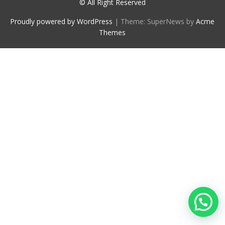
© All Right Reserved
Proudly powered by WordPress
|
Theme: SuperNews by
Acme
Themes