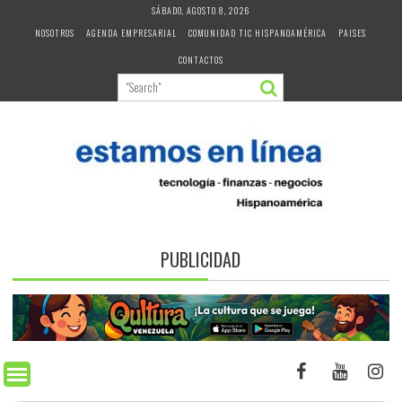
Skip
SÁBADO, AGOSTO 8, 2026
to
NOSOTROS
AGENDA EMPRESARIAL
COMUNIDAD TIC HISPANOAMÉRICA
PAISES
content
CONTACTOS
PUBLICIDAD