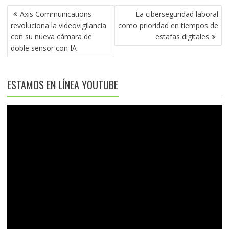
NAVEGACIÓN
Axis Communications
La ciberseguridad laboral
DE
revoluciona la videovigilancia
como prioridad en tiempos de
ENTRADAS
con su nueva cámara de
estafas digitales
doble sensor con IA
ESTAMOS EN LÍNEA YOUTUBE