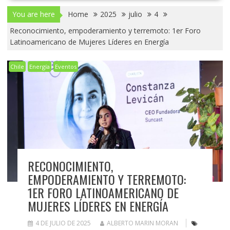
You are here
Home
2025
julio
4
Reconocimiento, empoderamiento y terremoto: 1er Foro
Latinoamericano de Mujeres Líderes en Energía
Chile
Energía
Eventos
RECONOCIMIENTO,
EMPODERAMIENTO Y TERREMOTO:
1ER FORO LATINOAMERICANO DE
MUJERES LÍDERES EN ENERGÍA
4 DE JULIO DE 2025
ALBERTO MARIN MORAN