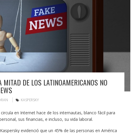
A MITAD DE LOS LATINOAMERICANOS NO
NEWS
ORAN
KASPERSKY
ircula en Internet hace de los internautas, blanco fácil para
ersonal, sus financias, e incluso, su vida laboral.
 Kaspersky evidenció que un 45% de las personas en América