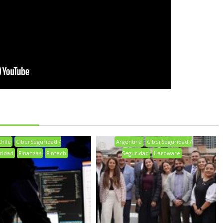
Chile
CiberSeguridad /
Argentina
CiberSeguridad /
ridad
Finanzas
Fintech
Seguridad
Hardware