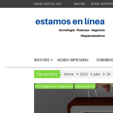
Skip
SÁBADO, AGOSTO 8, 2026
NOSOTROS
AGENDA EMPRESAR
to
content
NOSOTROS
AGENDA EMPRESARIAL
COMUNIDAD
You are here
Home
2025
julio
29
CiberSeguridad / Seguridad
Latinoamérica