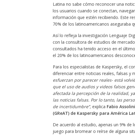
Latina no sabe cómo reconocer una notici
los usuarios cuando se conectan, navegan 
información que estén recibiendo. Este r
70% de los latinoamericanos aseguraba que
Así lo refleja la investigación Lenguaje D
con la consultora de estudios de mercad
consultados ha tenido acceso en el últim
el 20% de los latinoamericanos desconoc
Para los especialistas de Kaspersky, el co
diferenciar entre noticias reales, falsas y
esfuerzan por parecer reales- está vol
que el uso de audios y videos falsos gene
afectada la percepción de la realidad, y
las noticias falsas. Por lo tanto, las pe
de incertidumbre”,
explica
Fabio Assolini
(GReAT) de Kaspersky para América La
De acuerdo al estudio, apenas un 9% de l
juego para bromear o reírse de alguna situ