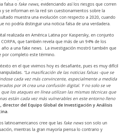
a falsa o
fake news
, evidenciando así los riesgos que corren
y se informan en la red sin cuestionamientos sobre la
esultado muestra una evolución con respecto a 2020, cuando
 no podría distinguir una noticia falsa de una verdadera.
igital realizada en América Latina por Kaspersky, en conjunto
o CORPA, que también revela que más de un 94% de los
o año a una fake news. La investigación mostró también que
e por completo este término.
ntexto en el que vivimos hoy es desafiante, pues es muy difícil
 manipuladas.
“La masificación de las noticias falsas -que se
viéndose cada vez más convincente, especialmente a medida
rados por IA crea una confusión digital. Y no solo se ve
a que los ataques en línea utilizan las mismas técnicas que
rsonas están cada vez más vulnerables en este entorno lleno
, director del Equipo Global de Investigación y Análisis
tina
.
os latinoamericanos cree que las
fake news
son solo un
ación, mientras la gran mayoría piensa lo contrario y