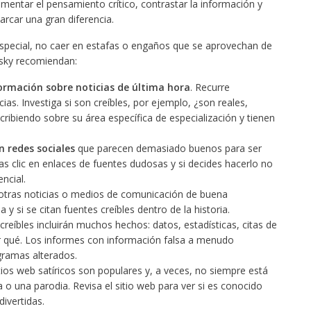
entar el pensamiento crítico, contrastar la información y
rcar una gran diferencia.
 especial, no caer en estafas o engaños que se aprovechan de
rsky recomiendan:
ormación sobre noticias de última hora
. Recurre
ias. Investiga si son creíbles, por ejemplo, ¿son reales,
ribiendo sobre su área específica de especialización y tienen
n redes sociales
que parecen demasiado buenos para ser
 clic en enlaces de fuentes dudosas y si decides hacerlo no
ncial.
y otras noticias o medios de comunicación de buena
 y si se citan fuentes creíbles dentro de la historia.
creíbles incluirán muchos hechos: datos, estadísticas, citas de
por qué. Los informes con información falsa a menudo
gramas alterados.
ios web satíricos son populares y, a veces, no siempre está
a o una parodia. Revisa el sitio web para ver si es conocido
divertidas.