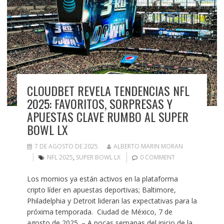
CLOUDBET REVELA TENDENCIAS NFL
2025: FAVORITOS, SORPRESAS Y
APUESTAS CLAVE RUMBO AL SUPER
BOWL LX
7 DE AGOSTO DE 2025
ALBERTO MARIN MORAN
NFL 2025
,
SUPER BOWL LX
0 COMMENT
Los momios ya están activos en la plataforma
cripto líder en apuestas deportivas; Baltimore,
Philadelphia y Detroit lideran las expectativas para la
próxima temporada. Ciudad de México, 7 de
agosto de 2025. – A pocas semanas del inicio de la