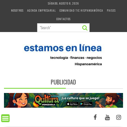
Skip
SÁBADO, AGOSTO 8, 2026
to
NOSOTROS
AGENDA EMPRESARIAL
COMUNIDAD TIC HISPANOAMÉRICA
PAISES
content
CONTACTOS
PUBLICIDAD