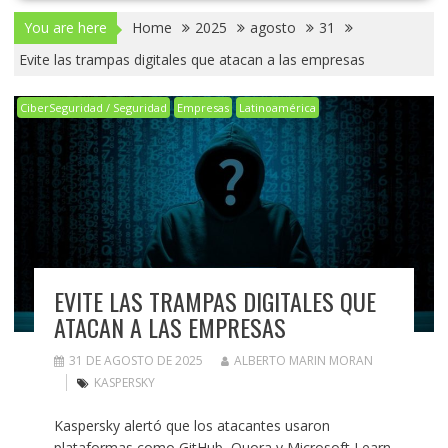
You are here
Home
2025
agosto
31
Evite las trampas digitales que atacan a las empresas
CiberSeguridad / Seguridad
Empresas
Latinoamérica
EVITE LAS TRAMPAS DIGITALES QUE
ATACAN A LAS EMPRESAS
31 DE AGOSTO DE 2025
ALBERTO MARIN MORAN
KASPERSKY
Kaspersky alertó que los atacantes usaron
plataformas como GitHub, Quora y Microsoft Learn