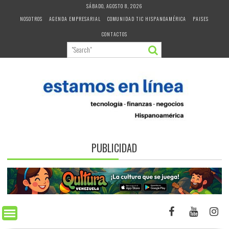
Skip
SÁBADO, AGOSTO 8, 2026
to
NOSOTROS
AGENDA EMPRESARIAL
COMUNIDAD TIC HISPANOAMÉRICA
PAISES
content
CONTACTOS
PUBLICIDAD