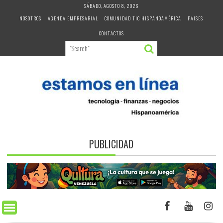
Skip
SÁBADO, AGOSTO 8, 2026
to
NOSOTROS
AGENDA EMPRESARIAL
COMUNIDAD TIC HISPANOAMÉRICA
PAISES
content
CONTACTOS
PUBLICIDAD