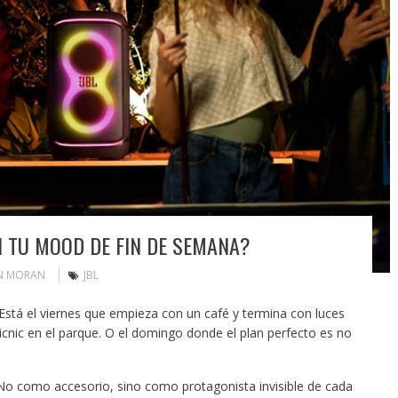
N TU MOOD DE FIN DE SEMANA?
N MORAN
JBL
Está el viernes que empieza con un café y termina con luces
icnic en el parque. O el domingo donde el plan perfecto es no
 No como accesorio, sino como protagonista invisible de cada