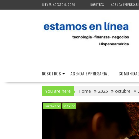
Skip
JUEVES, AGOSTO 6, 2026
NOSOTROS
AGENDA EMPRESARI
to
content
NOSOTROS
AGENDA EMPRESARIAL
COMUNIDAD
You are here
Home
2025
octubre
Hardware
México