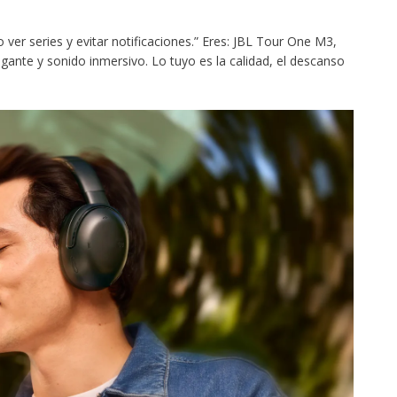
 ver series y evitar notificaciones.” Eres: JBL Tour One M3,
egante y sonido inmersivo. Lo tuyo es la calidad, el descanso