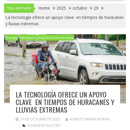
You are here
Home
2025
octubre
29
La tecnología ofrece un apoyo clave en tiempos de huracanes
y lluvias extremas
Energía
Hardware
República Dominicana
LA TECNOLOGÍA OFRECE UN APOYO
CLAVE EN TIEMPOS DE HURACANES Y
LLUVIAS EXTREMAS
29 DE OCTUBRE DE 2025
ALBERTO MARIN MORAN
SCHNEIDER ELECTRIC