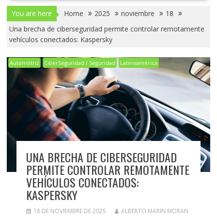
You are here
Home
2025
noviembre
18
Una brecha de ciberseguridad permite controlar remotamente
vehículos conectados: Kaspersky
Automotriz
CiberSeguridad / Seguridad
Latinoamérica
UNA BRECHA DE CIBERSEGURIDAD
PERMITE CONTROLAR REMOTAMENTE
VEHÍCULOS CONECTADOS:
KASPERSKY
18 DE NOVIEMBRE DE 2025
ALBERTO MARIN MORAN