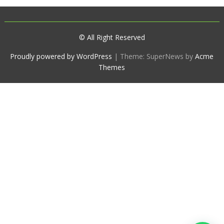
© All Right Reserved
Proudly powered by WordPress
|
Theme: SuperNews by
Acme
Themes