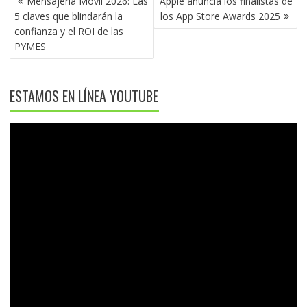
Mensajería Móvil 2026: Las
Apple anuncia los finalistas de
DE
5 claves que blindarán la
los App Store Awards 2025
ENTRADAS
confianza y el ROI de las
PYMES
ESTAMOS EN LÍNEA YOUTUBE