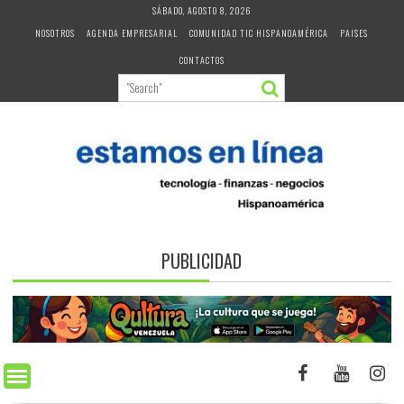
Skip
SÁBADO, AGOSTO 8, 2026
to
NOSOTROS
AGENDA EMPRESARIAL
COMUNIDAD TIC HISPANOAMÉRICA
PAISES
content
CONTACTOS
PUBLICIDAD