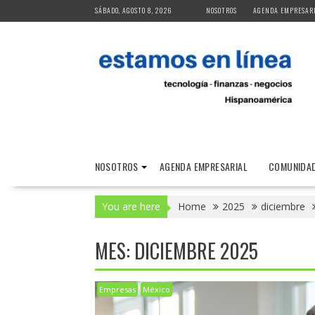
Skip
SÁBADO, AGOSTO 8, 2026
NOSOTROS
AGENDA EMPRESAR
to
content
NOSOTROS
AGENDA EMPRESARIAL
COMUNIDAD
You are here
Home
2025
diciembre
MES:
DICIEMBRE 2025
Empresas
México