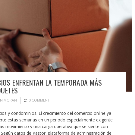
ICIOS ENFRENTAN LA TEMPORADA MÁS
QUETES
IN MORAN
0 COMMENT
cios y condominios. El crecimiento del comercio online ya
erte estas semanas en un periodo especialmente exigente
s movimiento y una carga operativa que se siente con
. Según datos de Kastor, plataforma de administración de