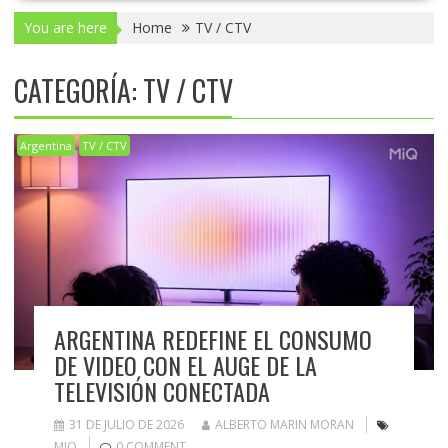
You are here
Home
TV / CTV
CATEGORÍA:
TV / CTV
Argentina
TV / CTV
ARGENTINA REDEFINE EL CONSUMO
DE VIDEO CON EL AUGE DE LA
TELEVISIÓN CONECTADA
31 DE JULIO DE 2026
ALBERTO MARIN MORAN
MIQ
0 COMMENT