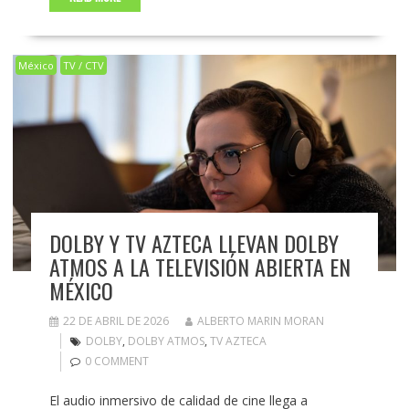
México
TV / CTV
DOLBY Y TV AZTECA LLEVAN DOLBY
ATMOS A LA TELEVISIÓN ABIERTA EN
MÉXICO
22 DE ABRIL DE 2026
ALBERTO MARIN MORAN
DOLBY
,
DOLBY ATMOS
,
TV AZTECA
0 COMMENT
El audio inmersivo de calidad de cine llega a