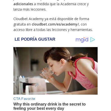
adicionales
a medida que la Academia crece y
lanza más lecciones.
Cloudbet Academy ya está disponible de forma
gratuita en
cloudbet.com/es/academy/
, con
acceso libre a todas las lecciones y herramientas.