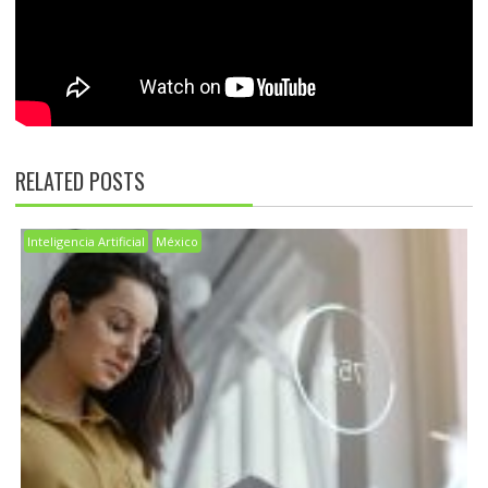
RELATED POSTS
Inteligencia Artificial
México