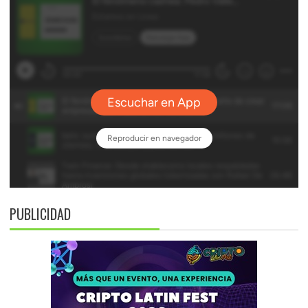
PUBLICIDAD