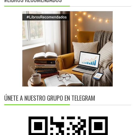
ÚNETE A NUESTRO GRUPO EN TELEGRAM