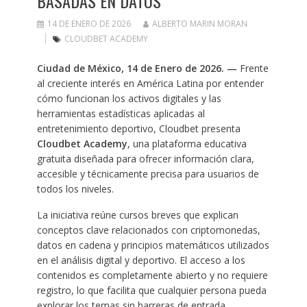
BASADAS EN DATOS
14 DE ENERO DE 2026
ALBERTO MARIN MORAN
CLOUDBET ACADEMY
Ciudad de México, 14 de Enero de 2026. —
Frente
al creciente interés en América Latina por entender
cómo funcionan los activos digitales y las
herramientas estadísticas aplicadas al
entretenimiento deportivo, Cloudbet presenta
Cloudbet Academy
, una plataforma educativa
gratuita diseñada para ofrecer información clara,
accesible y técnicamente precisa para usuarios de
todos los niveles.
La iniciativa reúne cursos breves que explican
conceptos clave relacionados con criptomonedas,
datos en cadena y principios matemáticos utilizados
en el análisis digital y deportivo. El acceso a los
contenidos es completamente abierto y no requiere
registro, lo que facilita que cualquier persona pueda
explorar los temas sin barreras de entrada.