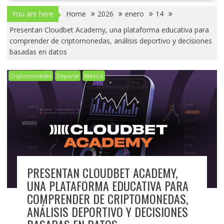
You are here
Home
2026
enero
14
Presentan Cloudbet Academy, una plataforma educativa para
comprender de criptomonedas, análisis deportivo y decisiones
basadas en datos
Criptomonedas
Deporte
México
PRESENTAN CLOUDBET ACADEMY,
UNA PLATAFORMA EDUCATIVA PARA
COMPRENDER DE CRIPTOMONEDAS,
ANÁLISIS DEPORTIVO Y DECISIONES