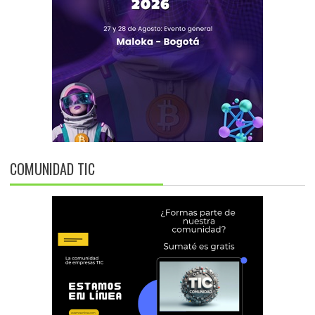
COMUNIDAD TIC