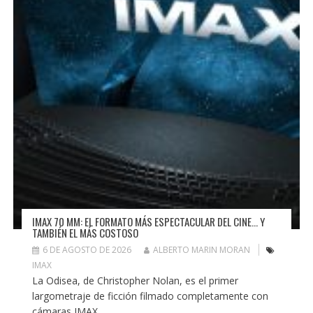
IMAX 70 MM: EL FORMATO MÁS ESPECTACULAR DEL CINE… Y
TAMBIÉN EL MÁS COSTOSO
6 DE AGOSTO DE 2026
ALBERTO MARIN MORAN
IMAX
La Odisea, de Christopher Nolan, es el primer
largometraje de ficción filmado completamente con
cámaras IMAX...