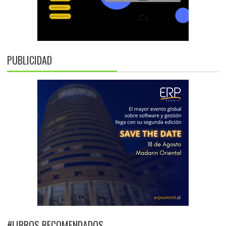
PUBLICIDAD
#LIBROS RECOMENDADOS